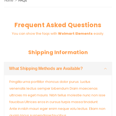
>
Home
FAQs
Frequent Asked Questions
You can show the faqs with
Wolmart Elements
easily.
Shipping Information
What Shipping Methods are Available?
Fringilla urna porttitor rhoncus dolor purus. Luctus
venenatis lectus semper bibendum Diam maecenas
ultricies mi eget mauris. Nibh tellus molestie nunc non isse
faucibus Ultrices eros in cursus turpis massa tincidunt.
Ante in nibh mauri eger enim neque volu lectus. Etiam non
quam lacus suspendisse faucibus.