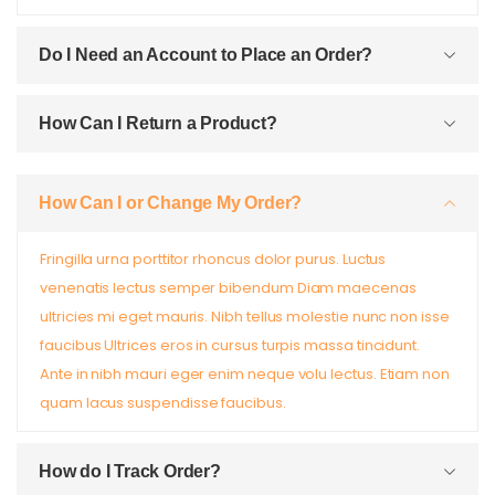
Do I Need an Account to Place an Order?
How Can I Return a Product?
How Can I or Change My Order?
Fringilla urna porttitor rhoncus dolor purus. Luctus
venenatis lectus semper bibendum Diam maecenas
ultricies mi eget mauris. Nibh tellus molestie nunc non isse
faucibus Ultrices eros in cursus turpis massa tincidunt.
Ante in nibh mauri eger enim neque volu lectus. Etiam non
quam lacus suspendisse faucibus.
How do I Track Order?