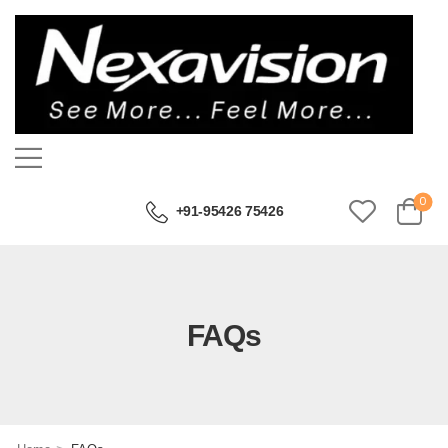
0
+91-95426 75426
FAQs